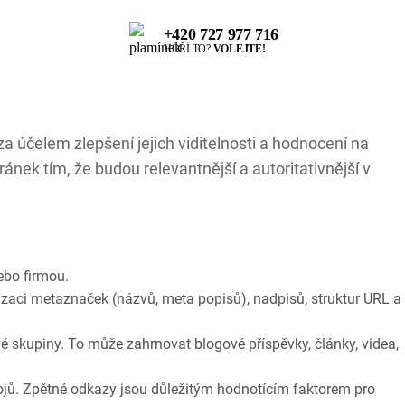
+420 727 977 716
HOŘÍ TO?
VOLEJTE!
 účelem zlepšení jejich viditelnosti a hodnocení na
ek tím, že budou relevantnější a autoritativnější v
ebo firmou.
izaci metaznaček (názvů, meta popisů), nadpisů, struktur URL a
é skupiny. To může zahrnovat blogové příspěvky, články, videa,
jů. Zpětné odkazy jsou důležitým hodnotícím faktorem pro