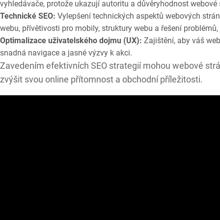
vyhledávače, protože ukazují autoritu a důvěryhodnost webové 
Technické SEO:
Vylepšení technických aspektů webových stráne
webu, přívětivosti pro mobily, struktury webu a řešení problémů,
Optimalizace uživatelského dojmu (UX):
Zajištění, aby váš web 
snadná navigace a jasné výzvy k akci.
Zavedením efektivních SEO strategií mohou webové strán
zvýšit svou online přítomnost a obchodní příležitosti.