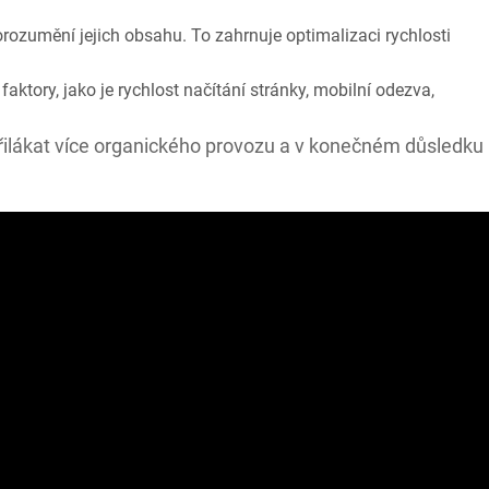
ozumění jejich obsahu. To zahrnuje optimalizaci rychlosti
faktory, jako je rychlost načítání stránky, mobilní odezva,
přilákat více organického provozu a v konečném důsledku