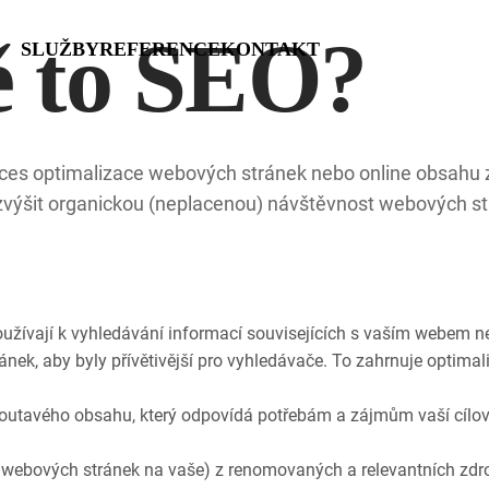
ě to SEO?
SLUŽBY
REFERENCE
KONTAKT
oces optimalizace webových stránek nebo online obsahu za
výšit organickou (neplacenou) návštěvnost webových strán
 používají k vyhledávání informací souvisejících s vaším webem n
nek, aby byly přívětivější pro vyhledávače. To zahrnuje optimal
 poutavého obsahu, který odpovídá potřebám a zájmům vaší cílov
 webových stránek na vaše) z renomovaných a relevantních zdro