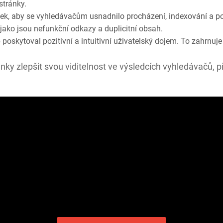
stránky.
k, aby se vyhledávačům usnadnilo procházení, indexování a por
 jako jsou nefunkční odkazy a duplicitní obsah.
poskytoval pozitivní a intuitivní uživatelský dojem. To zahrnuje 
ky zlepšit svou viditelnost ve výsledcích vyhledávačů, 