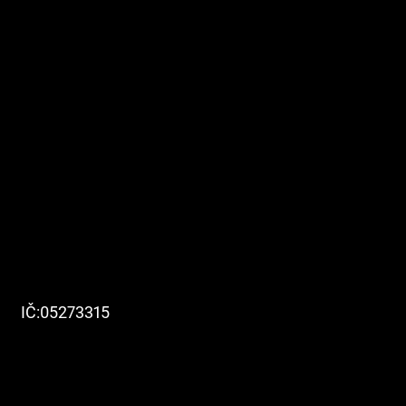
IČ:
05273315