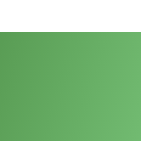
m na míru
Weby