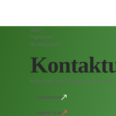
Grafika
Loga
Rezervační systém n
Líbilo?
Pojďme se
do toho pustit!
Kontaktu
Máte dotaz, nebo chcete nacenit projekt
Kontaktovat
Vyplnit brief