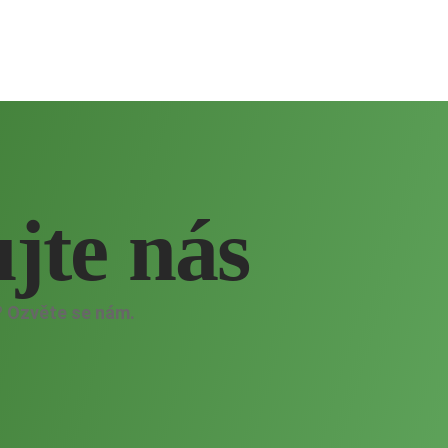
a míru
Weby
E-shopy
Rezervační systé
jte nás
?
Ozvěte se nám.