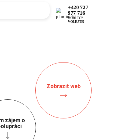
+420 727
977 716
HOŘÍ TO?
VOLEJTE!
Zobrazit web
m zájem o
olupráci