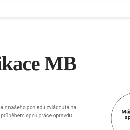
SLUŽBY
REFERENCE
KONTAKT
ikace MB
í a z našeho pohledu zvládnutá na
Má
ým průběhem spolupráce opravdu
sp